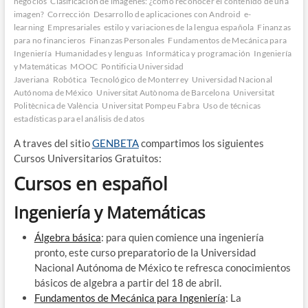
negocios
Clasificación de imágenes: ¿cómo reconocer el contenido de una
imagen?
Corrección
Desarrollo de aplicaciones con Android
e-
learning
Empresariales
estilo y variaciones de la lengua española
Finanzas
para no financieros
Finanzas Personales
Fundamentos de Mecánica para
Ingeniería
Humanidades y lenguas
Informática y programación
Ingeniería
y Matemáticas
MOOC
Pontificia Universidad
Javeriana
Robótica
Tecnológico de Monterrey
Universidad Nacional
Autónoma de México
Universitat Autònoma de Barcelona
Universitat
Politècnica de València
Universitat Pompeu Fabra
Uso de técnicas
estadísticas para el análisis de datos
A traves del sitio
GENBETA
compartimos los siguientes
Cursos Universitarios Gratuitos:
Cursos en español
Ingeniería y Matemáticas
Álgebra básica
: para quien comience una ingeniería
pronto, este curso preparatorio de la Universidad
Nacional Autónoma de México te refresca conocimientos
básicos de algebra a partir del 18 de abril.
Fundamentos de Mecánica para Ingeniería
: La