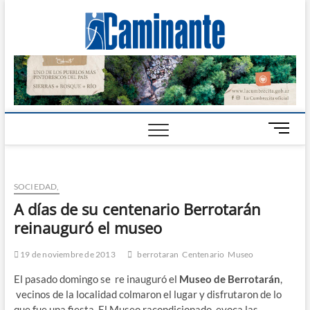
Camin
PERIÓDICO
DIGITAL DEL
VALLE DE
Digital
CALAMUCHITA
B
o
t
ó
SOCIEDAD,
n
d
A días de su centenario Berrotarán
e
reinauguró el museo
m
e
19 de noviembre de 2013
berrotaran
Centenario
Museo
n
El pasado domingo se re inauguró el
Museo de Berrotarán
,
ú
vecinos de la localidad colmaron el lugar y disfrutaron de lo
que fue una fiesta. El Museo racondicionado, evoca las