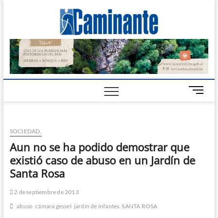
Camin
PERIÓDICO
DIGITAL DEL
VALLE DE
Digital
CALAMUCHITA
B
o
t
ó
SOCIEDAD,
n
d
Aun no se ha podido demostrar que
e
existió caso de abuso en un Jardín de
m
Santa Rosa
e
n
2 de septiembre de 2013
ú
abuso
cámara gessel
jardín de infantes
SANTA ROSA