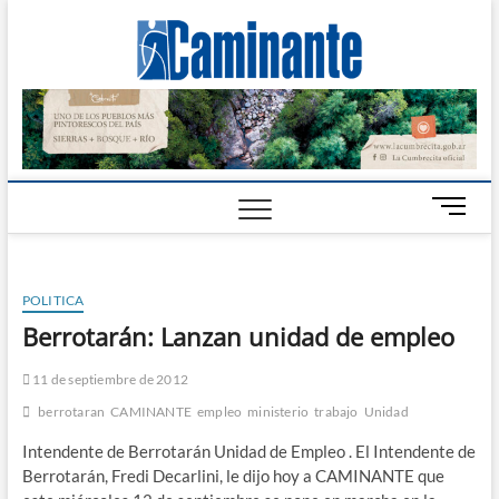
Camin
PERIÓDICO
DIGITAL DEL
VALLE DE
Digital
CALAMUCHITA
B
o
t
ó
POLITICA
n
d
Berrotarán: Lanzan unidad de empleo
e
m
11 de septiembre de 2012
e
berrotaran
CAMINANTE
empleo
ministerio
trabajo
Unidad
n
ú
Intendente de Berrotarán Unidad de Empleo . El Intendente de
Berrotarán, Fredi Decarlini, le dijo hoy a CAMINANTE que