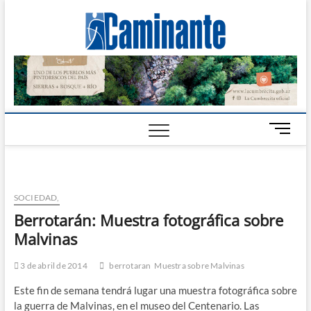
Camin
PERIÓDICO
DIGITAL DEL
VALLE DE
Digital
CALAMUCHITA
B
o
t
ó
n
SOCIEDAD,
d
Berrotarán: Muestra fotográfica sobre
e
Malvinas
m
e
n
3 de abril de 2014
berrotaran
Muestra sobre Malvinas
ú
Este fin de semana tendrá lugar una muestra fotográfica sobre
la guerra de Malvinas, en el museo del Centenario. Las