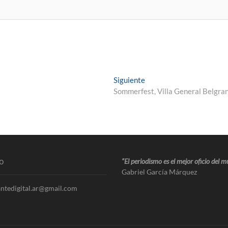
Siguiente
Sommerfest, Villa General Belgra
o
“El periodismo es el mejor oficio del 
Gabriel García Márquez
ntedigital.ar@gmail.com