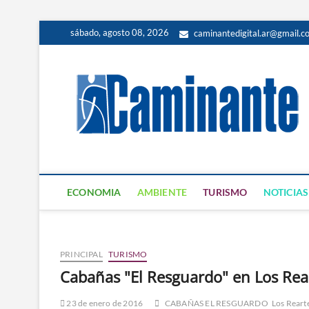
sábado, agosto 08, 2026
caminantedigital.ar@gmail.c
ECONOMIA
AMBIENTE
TURISMO
NOTICIAS
PRINCIPAL
TURISMO
Cabañas "El Resguardo" en Los Rea
23 de enero de 2016
CABAÑAS EL RESGUARDO
Los Reart