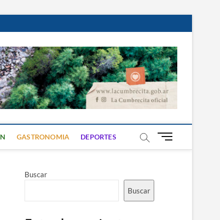
B
ON
GASTRONOMIA
DEPORTES
o
t
ó
Buscar
n
d
Buscar
e
m