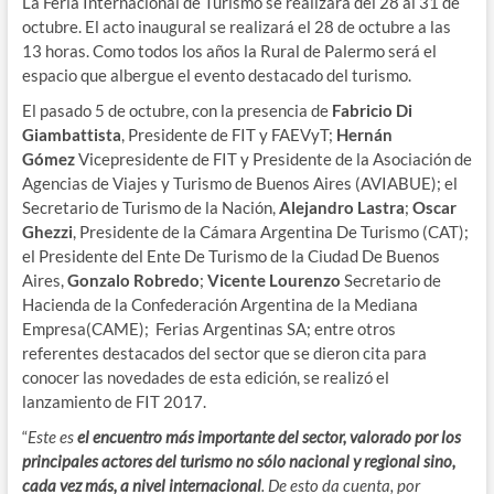
La Feria Internacional de Turismo se realizará del 28 al 31 de
octubre. El acto inaugural se realizará el 28 de octubre a las
13 horas. Como todos los años la Rural de Palermo será el
espacio que albergue el evento destacado del turismo.
El pasado 5 de octubre, con la presencia de
Fabricio Di
Giambattista
, Presidente de FIT y FAEVyT;
Hernán
Gómez
Vicepresidente de FIT y Presidente de la Asociación de
Agencias de Viajes y Turismo de Buenos Aires (AVIABUE); el
Secretario de Turismo de la Nación,
Alejandro Lastra
;
Oscar
Ghezzi
, Presidente de la Cámara Argentina De Turismo (CAT);
el Presidente del Ente De Turismo de la Ciudad De Buenos
Aires,
Gonzalo Robredo
;
Vicente Lourenzo
Secretario de
Hacienda de la Confederación Argentina de la Mediana
Empresa(CAME); Ferias Argentinas SA; entre otros
referentes destacados del sector que se dieron cita para
conocer las novedades de esta edición, se realizó el
lanzamiento de FIT 2017.
“
Este es
el encuentro más importante del sector, valorado por los
principales actores del turismo no sólo nacional y regional sino,
cada vez más, a nivel internacional
. De esto da cuenta, por