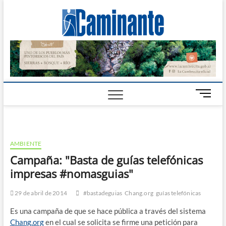
Camin
PERIÓDICO
DIGITAL DEL
VALLE DE
Digital
CALAMUCHITA
B
o
t
ó
n
AMBIENTE
d
Campaña: "Basta de guías telefónicas
e
impresas #nomasguias"
m
e
n
29 de abril de 2014
#bastadeguias
Chang.org
guías telefónicas
ú
Es una campaña de que se hace pública a través del sistema
Chang.org
en el cual se solicita se firme una petición para