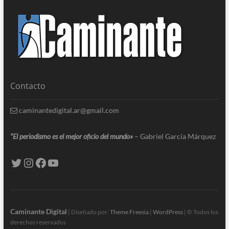
Contacto
caminantedigital.ar@gmail.com
“El periodismo es el mejor oficio del mundo»
– Gabriel García Márquez
Caminante Digital
| Diseñado por:
Theme Freesia
|
WordPress
| © Todos los
derechos reservados