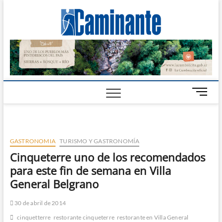
Camin
PERIÓDICO
DIGITAL DEL
VALLE DE
Digital
CALAMUCHITA
B
o
t
ó
n
GASTRONOMIA
TURISMO Y GASTRONOMÍA
d
Cinqueterre uno de los recomendados
e
para este fin de semana en Villa
m
e
General Belgrano
n
ú
30 de abril de 2014
cinquetterre
restorante cinqueterre
restorante en Villa General