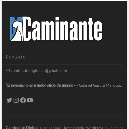
Contacto
caminantedigital.ar@gmail.com
“El periodismo es el mejor oficio del mundo»
– Gabriel García Márquez
Caminante Digital
| Diseñado por:
Theme Freesia
|
WordPress
| © Todos los