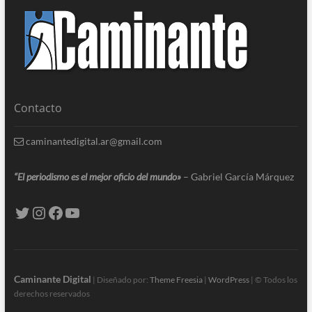
Contacto
caminantedigital.ar@gmail.com
“El periodismo es el mejor oficio del mundo»
– Gabriel García Márquez
Caminante Digital
| Diseñado por:
Theme Freesia
|
WordPress
| © Todos los
derechos reservados