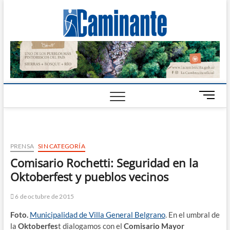
Camin
PERIÓDICO
DIGITAL DEL
VALLE DE
Digital
CALAMUCHITA
B
o
t
ó
n
PRENSA
SIN CATEGORÍA
d
Comisario Rochetti: Seguridad en la
e
Oktoberfest y pueblos vecinos
m
e
n
6 de octubre de 2015
ú
Foto.
Municipalidad de Villa General Belgrano
. En el umbral de
la
Oktoberfes
t dialogamos con el
Comisario Mayor