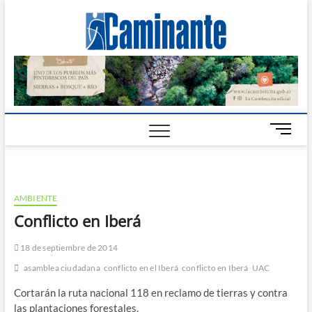
Camin
PERIÓDICO
DIGITAL DEL
VALLE DE
Digital
CALAMUCHITA
B
o
t
ó
n
AMBIENTE
d
Conflicto en Iberá
e
m
18 de septiembre de 2014
e
n
asamblea ciudadana
conflicto en el Iberá
conflicto en Iberá
UAC
ú
Cortarán la ruta nacional 118 en reclamo de tierras y contra
las plantaciones forestales.