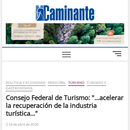
Camin
PERIÓDICO
DIGITAL DEL
VALLE DE
Digital
CALAMUCHITA
B
o
t
ó
n
POLÍTICA Y ECONOMIA
PRINCIPAL
TURISMO
TURISMO Y
d
GASTRONOMÍA
e
Consejo Federal de Turismo: "…acelerar
m
la recuperación de la industria
e
n
turística…"
ú
14 de abril de 2020