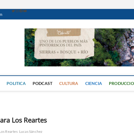
om
Caminante Digital
PERIÓDICO DIGITAL DEL VALLE DE CALAMUCHITA
POLITICA
PODCAST
CULTURA
CIENCIA
PRODUCCI
ara Los Reartes
Los Reartes
Lucas Sánchez