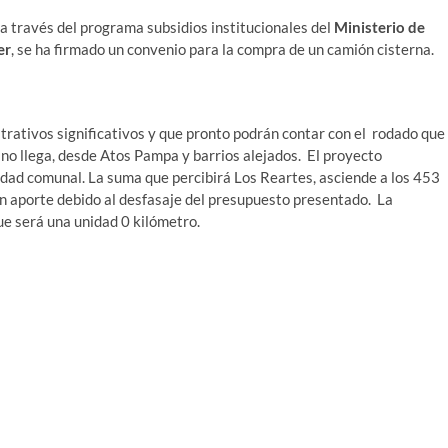
a través del programa subsidios institucionales del
Ministerio de
er
, se ha firmado un convenio para la compra de un camión cisterna.
rativos significativos y que pronto podrán contar con el rodado que
a no llega, desde Atos Pampa y barrios alejados. El proyecto
ridad comunal. La suma que percibirá Los Reartes, asciende a los 453
n aporte debido al desfasaje del presupuesto presentado. La
que será una unidad 0 kilómetro.