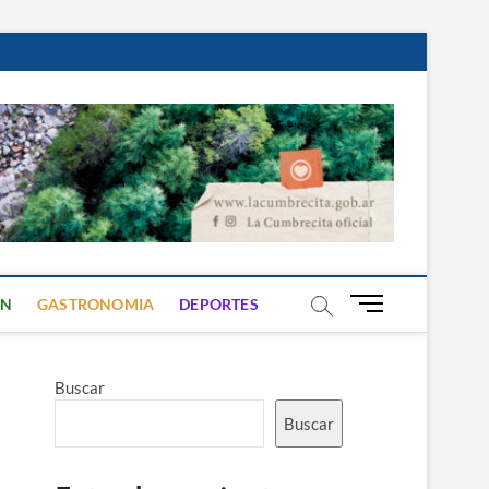
B
ON
GASTRONOMIA
DEPORTES
o
t
ó
Buscar
n
d
Buscar
e
m