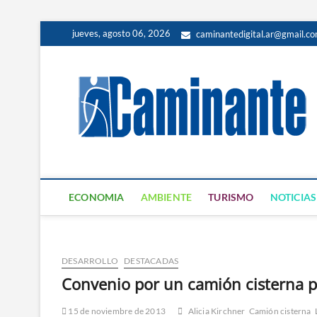
jueves, agosto 06, 2026
caminantedigital.ar@gmail.c
ECONOMIA
AMBIENTE
TURISMO
NOTICIAS
DESARROLLO
DESTACADAS
Convenio por un camión cisterna p
15 de noviembre de 2013
Alicia Kirchner
Camión cisterna