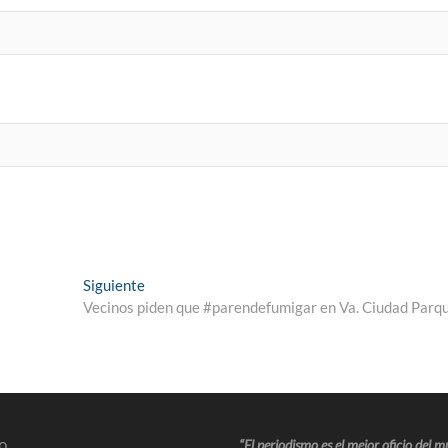
Siguiente
Vecinos piden que #parendefumigar en Va. Ciudad Parq
o
“El periodismo es el mejor oficio del 