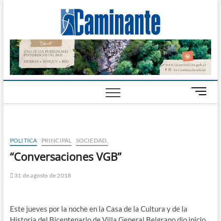
Camin
PERIÓDICO
DIGITAL DEL
VALLE DE
Digital
CALAMUCHITA
B
o
t
ó
n
POLITICA
PRINCIPAL
SOCIEDAD,
d
“Conversaciones VGB”
e
m
31 de agosto de 2018
e
n
ú
Este jueves por la noche en la Casa de la Cultura y de la
Historia del Bicentenario de Villa General Belgrano dio inicio