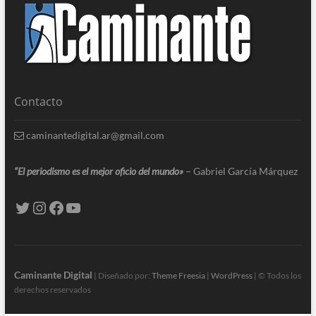
Contacto
caminantedigital.ar@gmail.com
“El periodismo es el mejor oficio del mundo»
– Gabriel García Márquez
Caminante Digital
| Diseñado por:
Theme Freesia
|
WordPress
| © Todos los
derechos reservados