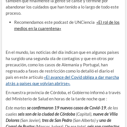
también que finalmente la gente se canse y termine por
abandonar los cuidados que han tenido a lo largo de todo este
proceso.
Recomendamos este podcast de UNCiencia
«El rol de los
medios en la cuarentena»
En el mundo, las noticias del día indican que en algunos países
ha surgido una segunda ola de contagios y que en otros por
precaución, como los casos de Alemania y Portugal, han
regresado a fases de restricción como lo detalló el diario el
país en este artículo
«El avance del Covid obliga a dar marcha
atrás a países que volvían abrirse».
En nuestra provincia de Córdoba, el Gobierno informó a través
del Ministerio de Salud en horas de la tarde noche que :
Este martes
se confirmaron 19 nuevos casos de Covid-19
, de los
cuales
seis son de la ciudad de Córdoba
(Capital),
nueve de Villa
Dolores
(San Javier),
tres de San Pedro
(San Alberto) y
uno de
Corral de Bustos
(Marcos Juárez). De ese total,
seis son contactos