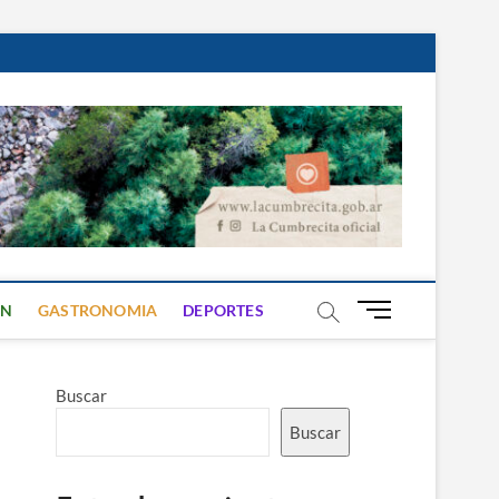
B
ON
GASTRONOMIA
DEPORTES
o
t
ó
Buscar
n
d
Buscar
e
m