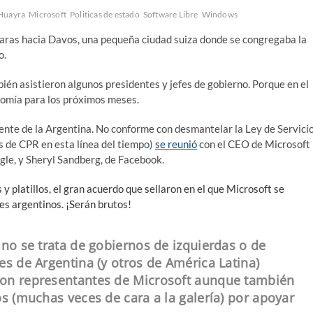
Huayra
Microsoft
Politicas de estado
Software Libre
Windows
ras hacia Davos, una pequeña ciudad suiza donde se congregaba la
o.
ién asistieron algunos presidentes y jefes de gobierno. Porque en el
nomía para los próximos meses.
ente de la Argentina. No conforme con desmantelar la Ley de Servici
s de
CPR
en esta línea del tiempo)
se reunió
con el
CEO
de Microsoft
gle, y Sheryl Sandberg, de Facebook.
y platillos, el gran acuerdo que sellaron en el que Microsoft se
es argentinos. ¡Serán brutos!
 no se trata de gobiernos de izquierdas o de
es de Argentina (y otros de América Latina)
con representantes de Microsoft aunque también
os (muchas veces de cara a la galería) por apoyar