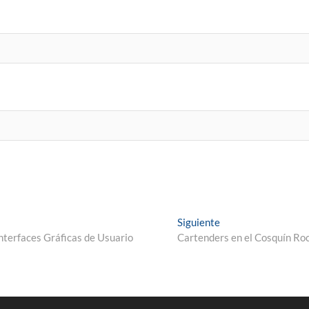
Siguiente
s Interfaces Gráficas de Usuario
Cartenders en el Cosquín Ro