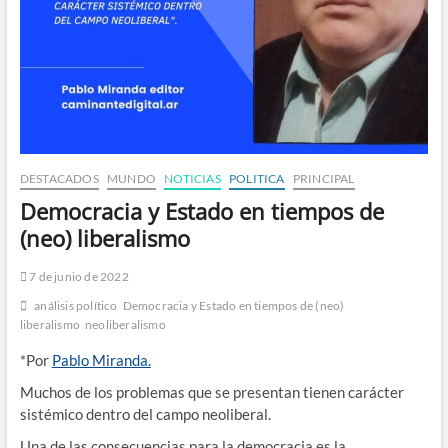
DESTACADOS
MUNDO
NOTICIAS
POLITICA
PRINCIPAL
Democracia y Estado en tiempos de
(neo) liberalismo
7 de junio de 2022
análisis político
Democracia y Estado en tiempos de (neo)
liberalismo
neoliberalismo
*Por
Pablo Miranda.
Muchos de los problemas que se presentan tienen carácter
sistémico dentro del campo neoliberal.
Una de las consecuencias para la democracia es la