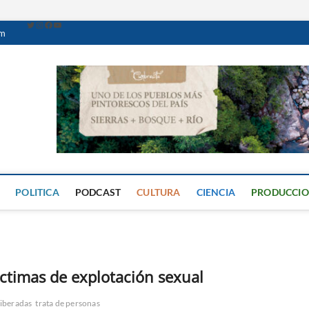
om
Caminante Digital
PERIÓDICO DIGITAL DEL VALLE DE CALAMUCHITA
POLITICA
PODCAST
CULTURA
CIENCIA
PRODUCCI
íctimas de explotación sexual
liberadas
trata de personas