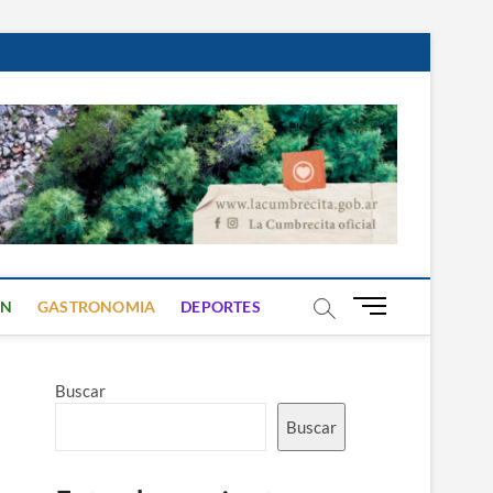
B
ON
GASTRONOMIA
DEPORTES
o
t
ó
Buscar
n
d
Buscar
e
m