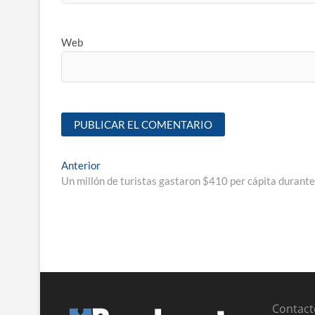
Web
Anterior
Un millón de turistas gastaron $410 per cápita durante
Contact