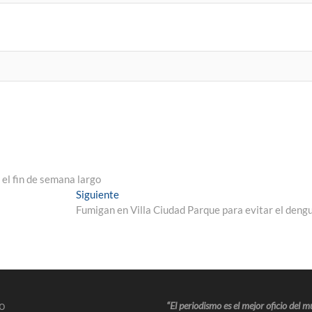
 el fin de semana largo
Siguiente
Fumigan en Villa Ciudad Parque para evitar el deng
o
“El periodismo es el mejor oficio del 