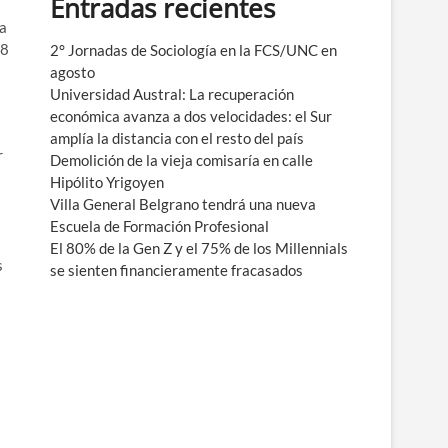
Entradas recientes
e
 a
n
08
ú
2° Jornadas de Sociología en la FCS/UNC en
agosto
Universidad Austral: La recuperación
económica avanza a dos velocidades: el Sur
amplía la distancia con el resto del país
r
Demolición de la vieja comisaría en calle
Hipólito Yrigoyen
Villa General Belgrano tendrá una nueva
Escuela de Formación Profesional
El 80% de la Gen Z y el 75% de los Millennials
s
se sienten financieramente fracasados