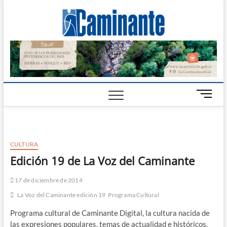
Camin
PERIÓDICO
DIGITAL DEL
VALLE DE
Digital
CALAMUCHITA
B
o
t
ó
n
CULTURA
d
Edición 19 de La Voz del Caminante
e
m
17 de diciembre de 2014
e
n
La Voz del Caminante edición 19
Programa Cultural
ú
Programa cultural de Caminante Digital, la cultura nacida de
las expresiones populares, temas de actualidad e históricos,