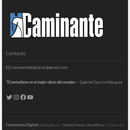
Contacto
caminantedigital.ar@gmail.com
“El periodismo es el mejor oficio del mundo»
– Gabriel García Márquez
Caminante Digital
| Diseñado por:
Theme Freesia
|
WordPress
| © Todos los