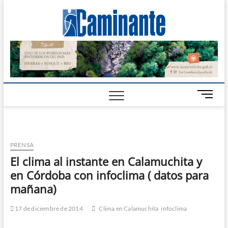
Camin
PERIÓDICO
DIGITAL DEL
VALLE DE
Digital
CALAMUCHITA
B
o
t
ó
n
PRENSA
d
El clima al instante en Calamuchita y
e
en Córdoba con infoclima ( datos para
m
e
mañana)
n
ú
17 de diciembre de 2014
Clima en Calamuchita
infoclima