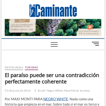
Camin
PERIÓDICO
DIGITAL DEL
VALLE DE
Digital
CALAMUCHITA
B
o
t
ó
n
DESTACADAS
TURISMO
d
El paraíso puede ser una contradicción
e
perfectamente coherente
m
e
n
4 de junio de 2014
Brasil
Negro White; Maxi Monti
turismo
ú
Por MAXI MONTI PARA
NEGRO WHITE
. Nada como una
historia que empieza en el mar. Sobre todo si el mar es terso y