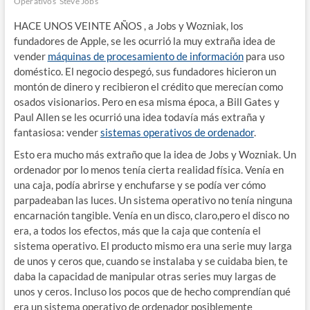
Operativos
Steve Jobs
HACE UNOS VEINTE AÑOS , a Jobs y Wozniak, los
fundadores de Apple, se les ocurrió la muy extraña idea de
vender
máquinas de procesamiento de información
para uso
doméstico. El negocio despegó, sus fundadores hicieron un
montón de dinero y recibieron el crédito que merecían como
osados visionarios. Pero en esa misma época, a Bill Gates y
Paul Allen se les ocurrió una idea todavía más extraña y
fantasiosa: vender
sistemas operativos de ordenador
.
Esto era mucho más extraño que la idea de Jobs y Wozniak. Un
ordenador por lo menos tenía cierta realidad física. Venía en
una caja, podía abrirse y enchufarse y se podía ver cómo
parpadeaban las luces. Un sistema operativo no tenía ninguna
encarnación tangible. Venía en un disco, claro,pero el disco no
era, a todos los efectos, más que la caja que contenía el
sistema operativo. El producto mismo era una serie muy larga
de unos y ceros que, cuando se instalaba y se cuidaba bien, te
daba la capacidad de manipular otras series muy largas de
unos y ceros. Incluso los pocos que de hecho comprendían qué
era un sistema operativo de ordenador posiblemente