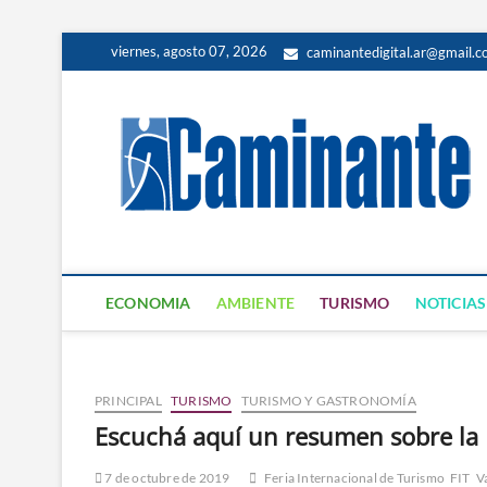
viernes, agosto 07, 2026
caminantedigital.ar@gmail.
ECONOMIA
AMBIENTE
TURISMO
NOTICIAS
PRINCIPAL
TURISMO
TURISMO Y GASTRONOMÍA
Escuchá aquí un resumen sobre la 
7 de octubre de 2019
Feria Internacional de Turismo
FIT
V