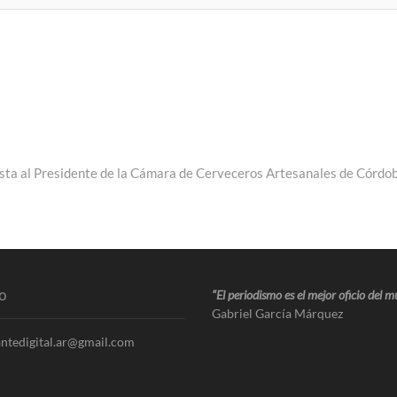
sta al Presidente de la Cámara de Cerveceros Artesanales de Córdo
o
“El periodismo es el mejor oficio del 
Gabriel García Márquez
ntedigital.ar@gmail.com