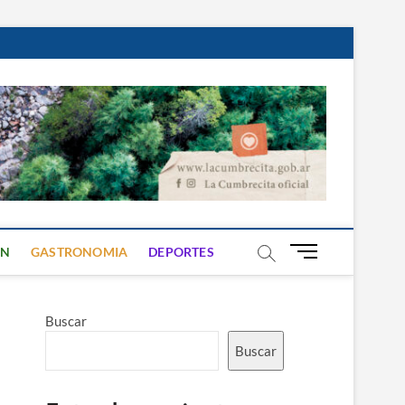
B
ON
GASTRONOMIA
DEPORTES
o
t
ó
Buscar
n
d
Buscar
e
m