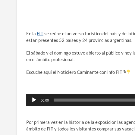
En la
FIT
se reúne el universo turístico del país y de lat
están presentes 52 países y 24 provincias argentinas.
El sábado y el domingo estuvo abierto al público y hoy 
en el ámbito profesional.
Escuche aquí el Noticiero Caminante con info FIT 🎙
Reproductor
00:00
de
audio
Por primera vez en la historia de la exposición las agen
ámbito de
FIT
y todos los visitantes comprar sus vacaci