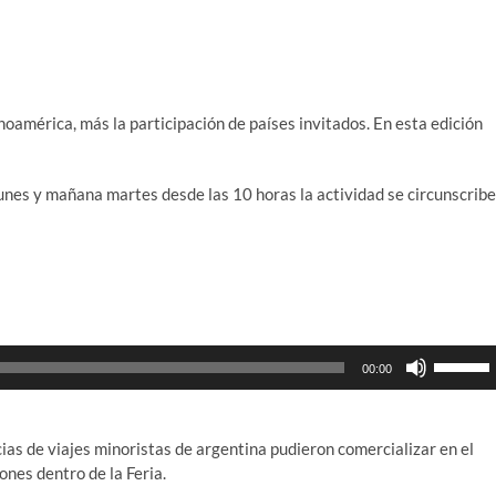
inoamérica, más la participación de países invitados. En esta edición
lunes y mañana martes desde las 10 horas la actividad se circunscribe
Utiliza
00:00
las
teclas
de
cias de viajes minoristas de argentina pudieron comercializar en el
flecha
ones dentro de la Feria.
arriba/ab