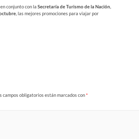
para
en conjunto con la
Secretaría de Turismo de la Nación
,
aumenta
 octubre
, las mejores promociones para viajar por
o
disminui
el
volumen
s campos obligatorios están marcados con
*