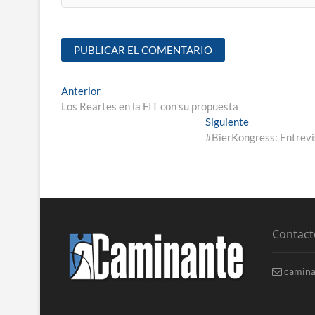
Anterior
Los Reartes en la FIT con su propuesta
Siguiente
#BierKongress: Entrevi
Contact
camina