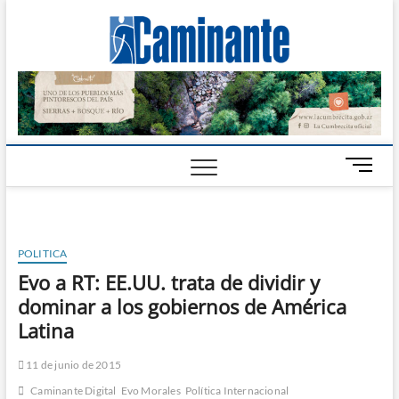
Camin
PERIÓDICO
DIGITAL DEL
VALLE DE
Digital
CALAMUCHITA
B
o
t
ó
n
POLITICA
d
Evo a RT: EE.UU. trata de dividir y
e
dominar a los gobiernos de América
m
e
Latina
n
ú
11 de junio de 2015
Caminante Digital
Evo Morales
Política Internacional