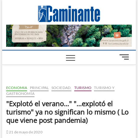
Camin
PERIÓDICO
DIGITAL DEL
VALLE DE
Digital
CALAMUCHITA
B
o
t
ó
n
ECONOMIA
PRINCIPAL
SOCIEDAD,
TURISMO
TURISMO Y
d
GASTRONOMÍA
e
"Explotó el verano…" "…explotó el
m
turismo" ya no significan lo mismo ( Lo
e
n
que viene post pandemia)
ú
21 de mayo de 2020