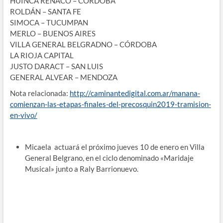
HUINCA RENACO – CÓRDOBA
ROLDÁN – SANTA FE
SIMOCA – TUCUMPAN
MERLO – BUENOS AIRES
VILLA GENERAL BELGRADNO – CÓRDOBA
LA RIOJA CAPITAL
JUSTO DARACT – SAN LUIS
GENERAL ALVEAR – MENDOZA
Nota relacionada:
http://caminantedigital.com.ar/manana-
comienzan-las-etapas-finales-del-precosquin2019-tramision-
en-vivo/
Micaela actuará el próximo jueves 10 de enero en Villa
General Belgrano, en el ciclo denominado «Maridaje
Musical» junto a Raly Barrionuevo.