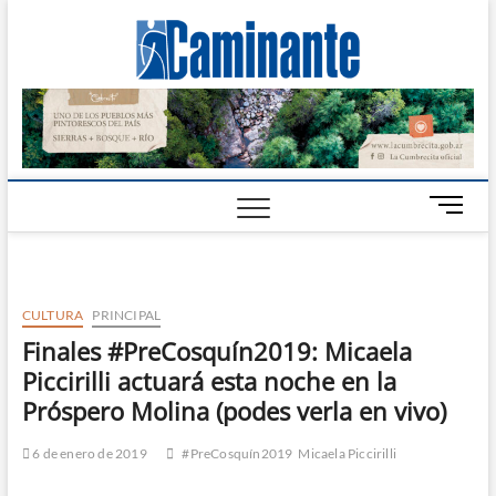
Camin
PERIÓDICO
DIGITAL DEL
VALLE DE
Digital
CALAMUCHITA
B
o
t
ó
n
CULTURA
PRINCIPAL
d
Finales #PreCosquín2019: Micaela
e
Piccirilli actuará esta noche en la
m
e
Próspero Molina (podes verla en vivo)
n
ú
6 de enero de 2019
#PreCosquín2019
Micaela Piccirilli