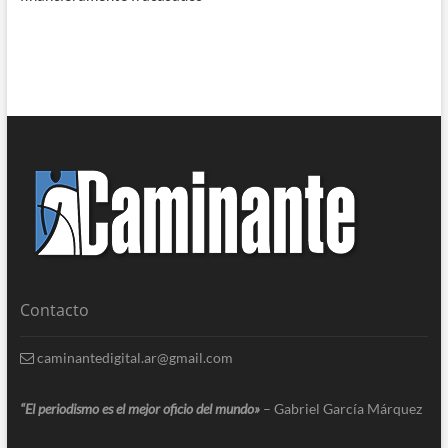
Contacto
caminantedigital.ar@gmail.com
“El periodismo es el mejor oficio del mundo»
– Gabriel García Márquez