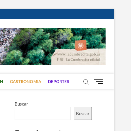
B
ON
GASTRONOMIA
DEPORTES
o
t
ó
Buscar
n
d
Buscar
e
m