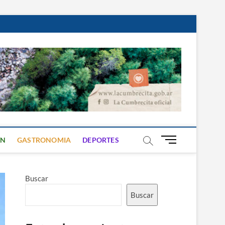
B
ON
GASTRONOMIA
DEPORTES
o
t
ó
Buscar
n
d
Buscar
e
m