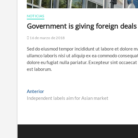
NOTICIAS
Government is giving foreign deals 
16 de marzo de 2018
Sed do eiusmod tempor incididunt ut labore et dolore m
ullamco laboris nisi ut aliquip ex ea commodo consequat.
dolore eu fugiat nulla pariatur. Excepteur sint occaecat 
est laborum.
Anterior
Independent labels aim for Asian market