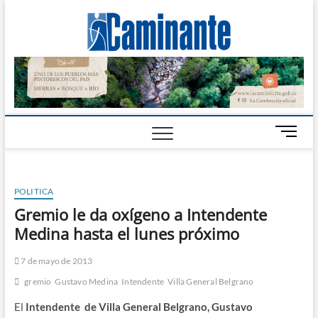
Camin
PERIÓDICO
DIGITAL DEL
VALLE DE
Digital
CALAMUCHITA
B
o
t
ó
POLITICA
n
d
Gremio le da oxígeno a Intendente
e
Medina hasta el lunes próximo
m
e
7 de mayo de 2013
n
gremio
Gustavo Medina
Intendente
Villa General Belgrano
ú
El
Intendente de Villa General Belgrano, Gustavo