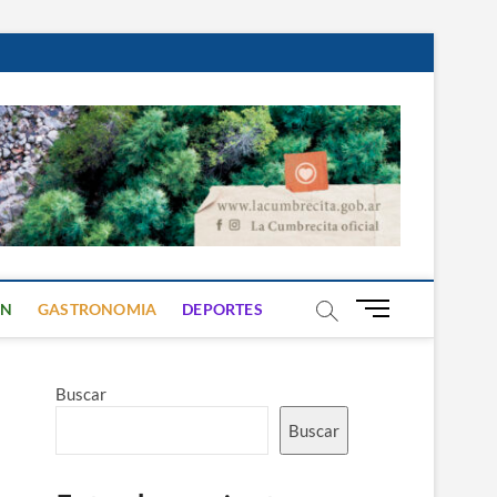
B
ON
GASTRONOMIA
DEPORTES
o
t
ó
Buscar
n
d
Buscar
e
m