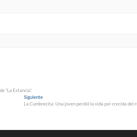
e “La Estancia”.
Siguiente
La Cumbrecita: Una joven perdió la vida por crecida del r