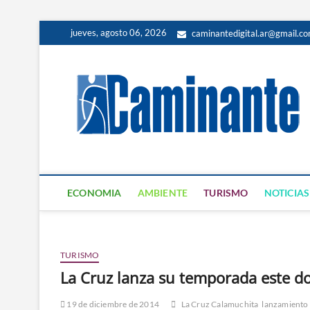
jueves, agosto 06, 2026
caminantedigital.ar@gmail.c
ECONOMIA
AMBIENTE
TURISMO
NOTICIAS
TURISMO
La Cruz lanza su temporada este d
19 de diciembre de 2014
La Cruz Calamuchita
lanzamiento