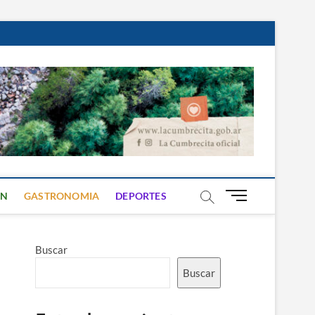
B
ON
GASTRONOMIA
DEPORTES
o
t
ó
Buscar
n
d
Buscar
e
m