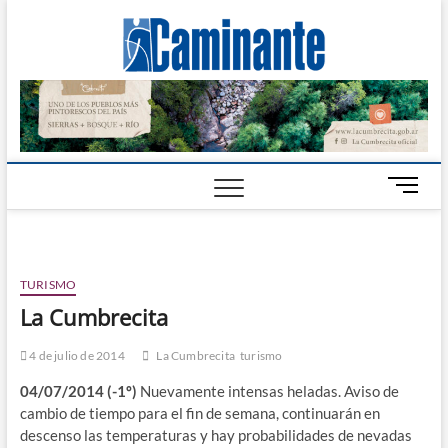
Camin
PERIÓDICO
DIGITAL DEL
VALLE DE
Digital
CALAMUCHITA
B
o
t
ó
n
TURISMO
d
La Cumbrecita
e
m
4 de julio de 2014
La Cumbrecita
turismo
e
n
04/07/2014 (-1º)
Nuevamente intensas heladas. Aviso de
ú
cambio de tiempo para el fin de semana, continuarán en
descenso las temperaturas y hay probabilidades de nevadas