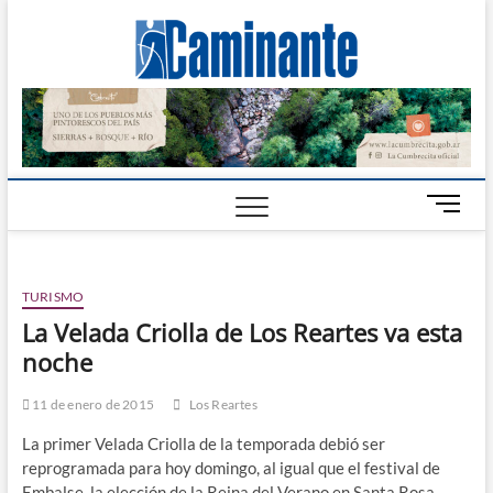
Camin
PERIÓDICO
DIGITAL DEL
VALLE DE
Digital
CALAMUCHITA
B
o
t
ó
TURISMO
n
d
La Velada Criolla de Los Reartes va esta
e
noche
m
e
11 de enero de 2015
Los Reartes
n
La primer Velada Criolla de la temporada debió ser
ú
reprogramada para hoy domingo, al igual que el festival de
Embalse, la elección de la Reina del Verano en Santa Rosa,