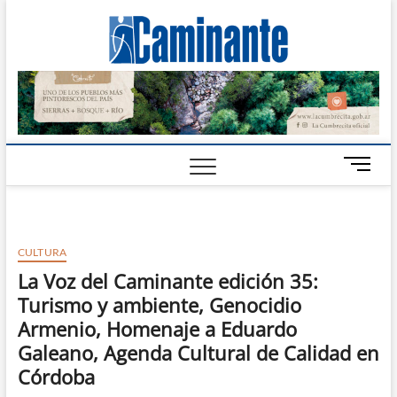
Camin
PERIÓDICO
DIGITAL DEL
VALLE DE
Digital
CALAMUCHITA
B
o
t
ó
n
CULTURA
d
La Voz del Caminante edición 35:
e
Turismo y ambiente, Genocidio
m
e
Armenio, Homenaje a Eduardo
n
Galeano, Agenda Cultural de Calidad en
ú
Córdoba