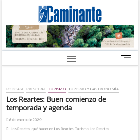
Camin
PERIÓDICO
DIGITAL DEL
VALLE DE
Digital
CALAMUCHITA
B
o
t
ó
n
PODCAST
PRINCIPAL
TURISMO
TURISMO Y GASTRONOMÍA
d
Los Reartes: Buen comienzo de
e
temporada y agenda
m
e
n
6 de enero de 2020
ú
Los Reartes
qué hacer en Los Reartes
Turismo Los Reartes