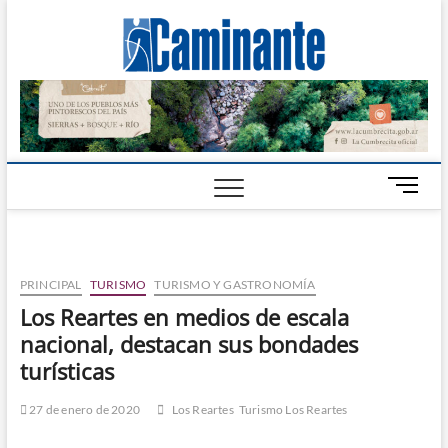
Camin
PERIÓDICO
DIGITAL DEL
VALLE DE
Digital
CALAMUCHITA
B
o
t
ó
n
PRINCIPAL
TURISMO
TURISMO Y GASTRONOMÍA
d
Los Reartes en medios de escala
e
nacional, destacan sus bondades
m
e
turísticas
n
ú
27 de enero de 2020
Los Reartes
Turismo Los Reartes