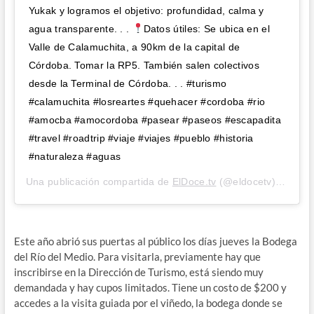
Yukak y logramos el objetivo: profundidad, calma y
agua transparente. . .
Datos útiles: Se ubica en el
Valle de Calamuchita, a 90km de la capital de
Córdoba. Tomar la RP5. También salen colectivos
desde la Terminal de Córdoba. . . #turismo
#calamuchita #losreartes #quehacer #cordoba #rio
#amocba #amocordoba #pasear #paseos #escapadita
#travel #roadtrip #viaje #viajes #pueblo #historia
#naturaleza #aguas
Una publicación compartida de
ElDoce.tv
(@eldocetv) el
24 E
Este año abrió sus puertas al público los días jueves la Bodega
del Río del Medio. Para visitarla, previamente hay que
inscribirse en la Dirección de Turismo, está siendo muy
demandada y hay cupos limitados. Tiene un costo de $200 y
accedes a la visita guiada por el viñedo, la bodega donde se