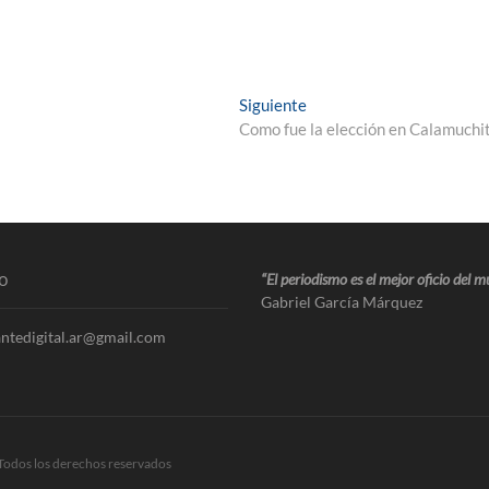
Siguiente
Como fue la elección en Calamuchi
o
“El periodismo es el mejor oficio del 
Gabriel García Márquez
ntedigital.ar@gmail.com
Todos los derechos reservados