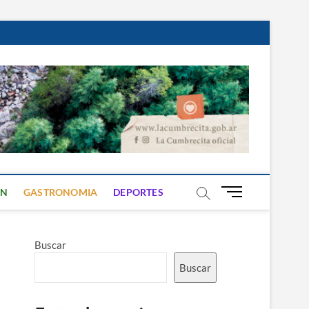
B
ON
GASTRONOMIA
DEPORTES
o
t
ó
Buscar
n
d
Buscar
e
m