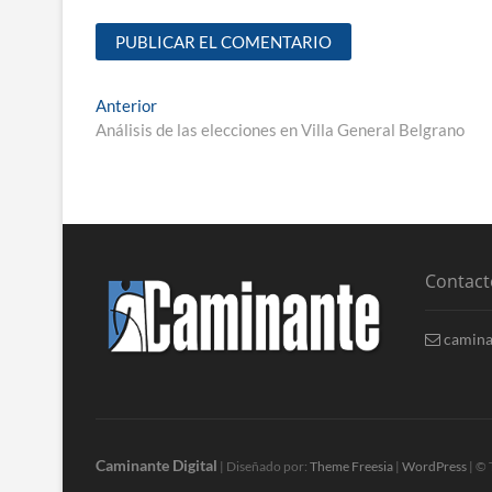
Anterior
Análisis de las elecciones en Villa General Belgrano
Contact
camina
Caminante Digital
| Diseñado por:
Theme Freesia
|
WordPress
| © 