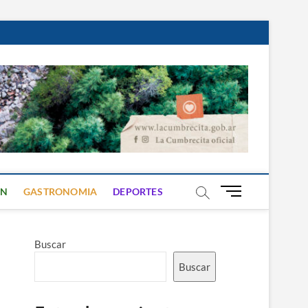
B
ON
GASTRONOMIA
DEPORTES
o
t
ó
Buscar
n
d
Buscar
e
m