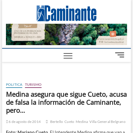
Camin
PERIÓDICO
DIGITAL DEL
VALLE DE
Digital
CALAMUCHITA
B
o
t
ó
n
POLITICA
TURISMO
d
Medina asegura que sigue Cueto, acusa
e
de falsa la información de Caminante,
m
e
pero…
n
ú
6 de agosto de 2014
Bertello
Cueto
Medina
Villa General Belgrano
Foto: Mariano Cueto
. El Intendente Medina afirma que van a