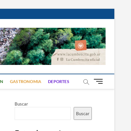
B
ON
GASTRONOMIA
DEPORTES
o
t
ó
Buscar
n
d
Buscar
e
m