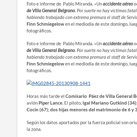
Foto e informe de Pablo Miranda.
«Un
accidente aéreo
oc
de Villa General Belgrano
. Por suerte no hay víctimas fata
habiendo trabajado con extrema premura el staff de Servic
Finn Schmiegelow
en el mediodía de este domingo, lue
fotográficos.
Foto e informe de Pablo Miranda.
«Un
accidente aéreo
oc
de Villa General Belgrano
. Por suerte no hay víctimas fata
habiendo trabajado con extrema premura el staff de Servic
Finn Schmiegelow
en el mediodía de este domingo, lue
fotográficos.
Horas más tarde el
Comisario Páez de Villa General B
avión
Piper Lance
. El piloto,
Igal Mariano Gutkind (34);
Cocin (67); dos hijas menores del matrimonio de 6 y 
Según los datos aportados por la fuerza policial son or
la zona.