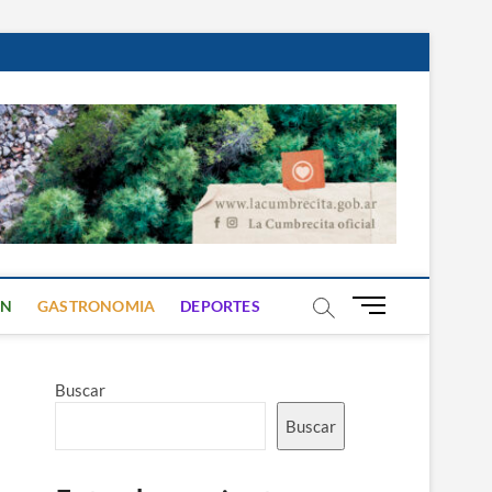
B
ON
GASTRONOMIA
DEPORTES
o
t
ó
Buscar
n
d
Buscar
e
m