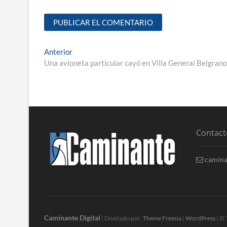
Anterior
Una avioneta particular cayó en Villa General Belgrano
Contact
camina
Caminante Digital
| Diseñado por:
Theme Freesia
|
WordPress
| © 