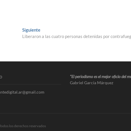
Siguiente
Liberaron a las cuatro personas detenidas por contrafue
o
“El periodismo es el mejor oficio del 
Gabriel García Márquez
ntedigital.ar@gmail.com
Todos los derechos reservados