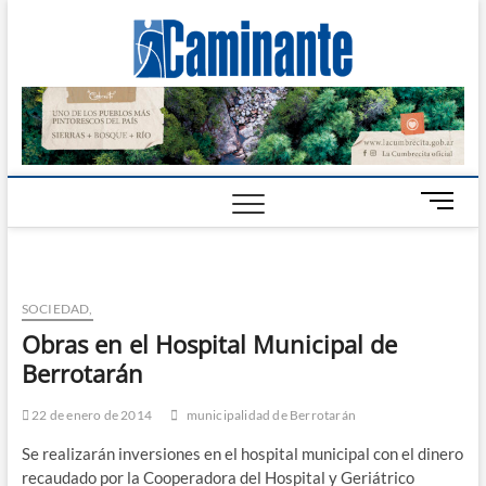
Camin
PERIÓDICO
DIGITAL DEL
VALLE DE
Digital
CALAMUCHITA
B
o
t
ó
n
SOCIEDAD,
d
Obras en el Hospital Municipal de
e
Berrotarán
m
e
n
22 de enero de 2014
municipalidad de Berrotarán
ú
Se realizarán inversiones en el hospital municipal con el dinero
recaudado por la Cooperadora del Hospital y Geriátrico