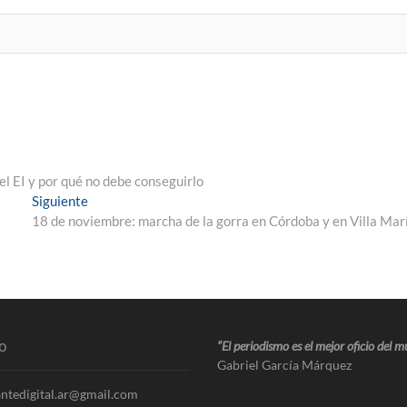
 el EI y por qué no debe conseguirlo
Siguiente
18 de noviembre: marcha de la gorra en Córdoba y en Villa Mar
o
“El periodismo es el mejor oficio del 
Gabriel García Márquez
ntedigital.ar@gmail.com