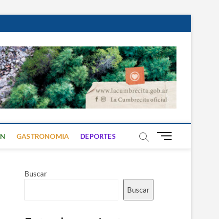
B
ON
GASTRONOMIA
DEPORTES
o
t
ó
Buscar
n
d
Buscar
e
m