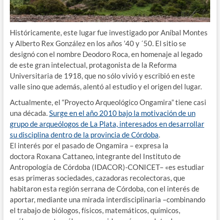
Históricamente, este lugar fue investigado por Aníbal Montes
y Alberto Rex González en los años ’40 y ´50. El sitio se
designó con el nombre Deodoro Roca, en homenaje al legado
de este gran intelectual, protagonista de la Reforma
Universitaria de 1918, que no sólo vivió y escribió en este
valle sino que además, alentó al estudio y el origen del lugar.
Actualmente, el “Proyecto Arqueológico Ongamira” tiene casi
una década.
Surge en el año 2010 bajo la motivación de un
grupo de arqueólogos de La Plata, interesados en desarrollar
su disciplina dentro de la provincia de Córdoba
.
El interés por el pasado de Ongamira – expresa la
doctora Roxana Cattaneo, integrante del Instituto de
Antropología de Córdoba (IDACOR)-CONICET– «es estudiar
esas primeras sociedades, cazadoras recolectoras, que
habitaron esta región serrana de Córdoba, con el interés de
aportar, mediante una mirada interdisciplinaria –combinando
el trabajo de biólogos, físicos, matemáticos, químicos,