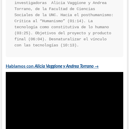
investigadoras  Alicia Vaggione y Andrea 
Torrano, de la Facultad de Ciencias 
Sociales de la UNC. Hacia el posthumanismo:  
Crítica al “Humanismo” (01:14). La 
tecnología como constitutiva de lo humano 
(03:25). Objetivos del proyecto y producto 
final (06:04). Desnaturalizar el vínculo 
con las tecnologías (10:13).
Hablamos con
Alicia Vaggione y Andrea Torrano
→