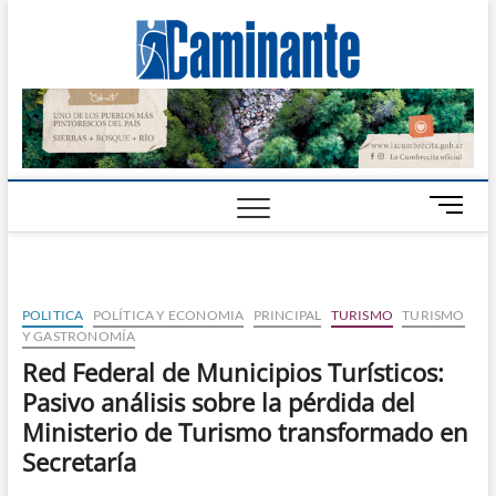
Camin
PERIÓDICO
DIGITAL DEL
VALLE DE
Digital
CALAMUCHITA
B
o
t
ó
n
POLITICA
POLÍTICA Y ECONOMIA
PRINCIPAL
TURISMO
TURISMO
d
Y GASTRONOMÍA
e
Red Federal de Municipios Turísticos:
m
Pasivo análisis sobre la pérdida del
e
n
Ministerio de Turismo transformado en
ú
Secretaría