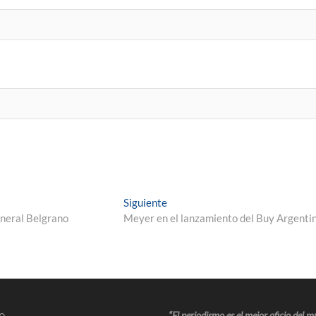
Siguiente
eneral Belgrano
Meyer en el lanzamiento del Buy Argenti
o
“El periodismo es el mejor oficio del 