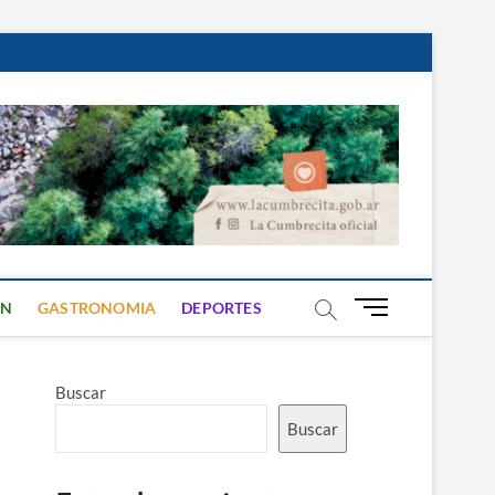
B
ON
GASTRONOMIA
DEPORTES
o
t
ó
Buscar
n
d
Buscar
e
m