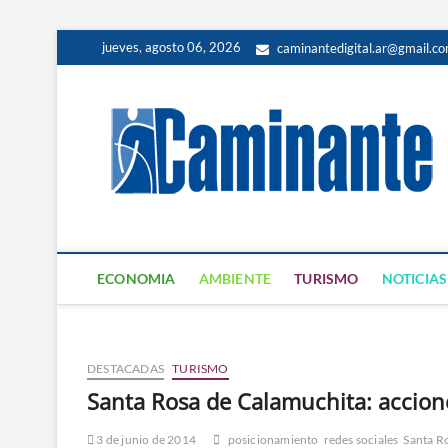
jueves, agosto 06, 2026
caminantedigital.ar@gmail.c
ECONOMIA
AMBIENTE
TURISMO
NOTICIAS
DESTACADAS
TURISMO
Santa Rosa de Calamuchita: accione
3 de junio de 2014
posicionamiento
redes sociales
Santa R