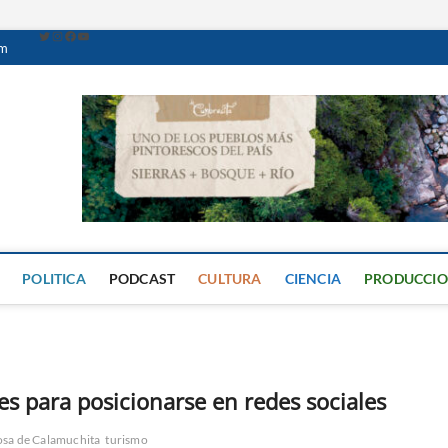
om
Caminante Digital
PERIÓDICO DIGITAL DEL VALLE DE CALAMUCHITA
POLITICA
PODCAST
CULTURA
CIENCIA
PRODUCCI
s para posicionarse en redes sociales
osa de Calamuchita
turismo