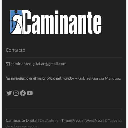
Contacto
caminantedigital.ar@gmail.com
“El periodismo es el mejor oficio del mundo»
– Gabriel García Márquez
Caminante Digital
| Diseñado por:
Theme Freesia
|
WordPress
| © Todos los
derechos reservados