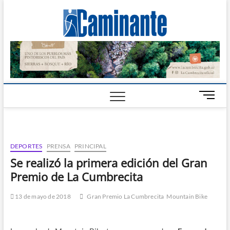
Camin
PERIÓDICO
DIGITAL DEL
VALLE DE
Digital
CALAMUCHITA
B
o
t
ó
n
DEPORTES
PRENSA
PRINCIPAL
d
Se realizó la primera edición del Gran
e
Premio de La Cumbrecita
m
e
n
13 de mayo de 2018
Gran Premio La Cumbrecita
Mountain Bike
ú